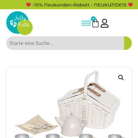
-15% Neukunden-Rabatt - NEUKUNDE15
0