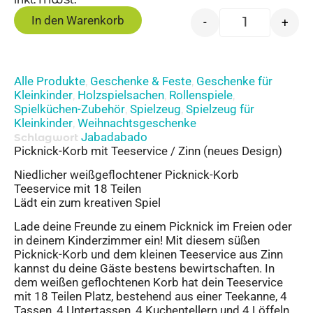
In den Warenkorb
-
+
Alle Produkte
Geschenke & Feste
Geschenke für
,
,
Kleinkinder
Holzspielsachen
Rollenspiele
,
,
,
Spielküchen-Zubehör
Spielzeug
Spielzeug für
,
,
Kleinkinder
Weihnachtsgeschenke
,
Jabadabado
Schlagwort
Picknick-Korb mit Teeservice / Zinn (neues Design)
Niedlicher weißgeflochtener Picknick-Korb
Teeservice mit 18 Teilen
Lädt ein zum kreativen Spiel
Lade deine Freunde zu einem Picknick im Freien oder
in deinem Kinderzimmer ein! Mit diesem süßen
Picknick-Korb und dem kleinen Teeservice aus Zinn
kannst du deine Gäste bestens bewirtschaften. In
dem weißen geflochtenen Korb hat dein Teeservice
mit 18 Teilen Platz, bestehend aus einer Teekanne, 4
Tassen, 4 Untertassen, 4 Kuchentellern und 4 Löffeln.