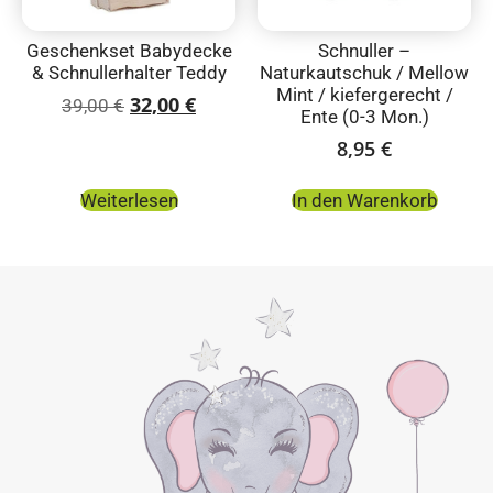
Geschenkset Babydecke
Schnuller –
& Schnullerhalter Teddy
Naturkautschuk / Mellow
Mint / kiefergerecht /
32,00
€
39,00
€
Ente (0-3 Mon.)
8,95
€
Weiterlesen
In den Warenkorb