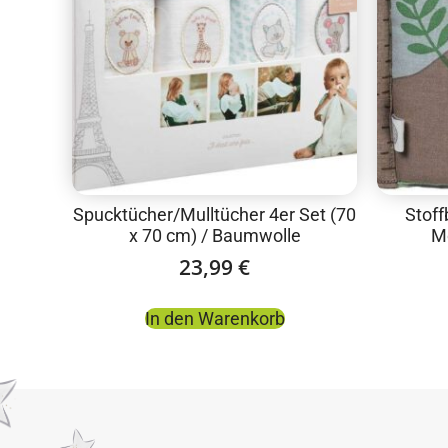
Spucktücher/Mulltücher 4er Set (70
Stoff
x 70 cm) / Baumwolle
M
23,99
€
In den Warenkorb