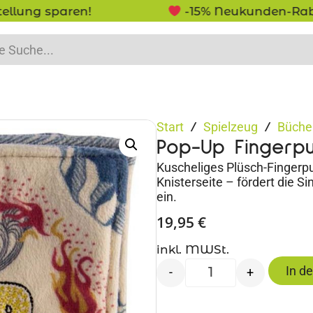
-15% Neukunden-Rabatt - NEUKUNDE15
Start
Spielzeug
Büche
/
/
Pop-Up Fingerp
Kuscheliges Plüsch-Finger
Knisterseite – fördert die 
ein.
19,95
€
inkl. MWSt.
In d
-
+