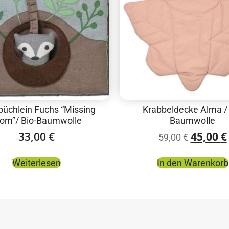
büchlein Fuchs “Missing
Krabbeldecke Alma /
om”/ Bio-Baumwolle
Baumwolle
33,00
€
45,00
€
59,00
€
Weiterlesen
In den Warenkorb