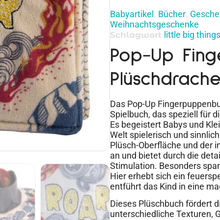
Babyartikel
Bücher
Gesche
,
,
Weihnachtsgeschenke
little big thi
Schlagwort
Pop-Up Fin
Plüschdrach
Das Pop-Up Fingerpuppenbuc
Spielbuch, das speziell für 
Es begeistert Babys und Klei
Welt spielerisch und sinnli
Plüsch-Oberfläche und der in
an und bietet durch die detai
Stimulation. Besonders spa
Hier erhebt sich ein feuer
entführt das Kind in eine m
Dieses Plüschbuch fördert d
unterschiedliche Texturen, 