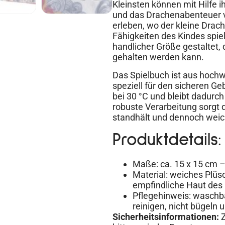
Kleinsten können mit Hilfe 
und das Drachenabenteuer 
erleben, wo der kleine Drac
Fähigkeiten des Kindes spiel
handlicher Größe gestaltet,
gehalten werden kann.
Das Spielbuch ist aus hochw
speziell für den sicheren G
bei 30 °C und bleibt dadurch
robuste Verarbeitung sorgt 
standhält und dennoch weic
Produktdetails:
Maße: ca. 15 x 15 cm –
Material: weiches Plüsc
empfindliche Haut des
Pflegehinweis: waschbar
reinigen, nicht bügeln 
Sicherheitsinformationen:
Z