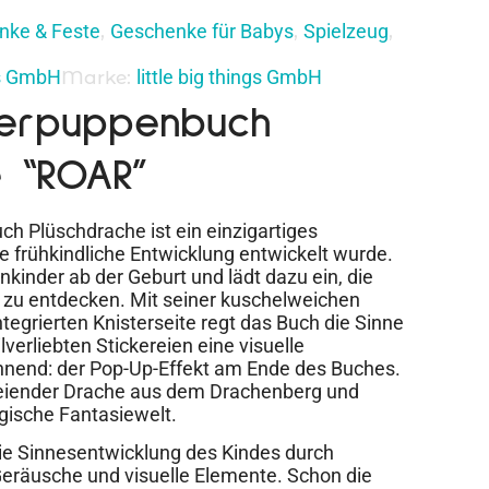
nke & Feste
Geschenke für Babys
Spielzeug
,
,
,
ngs GmbH
little big things GmbH
Marke:
gerpuppenbuch
e “ROAR”
h Plüschdrache ist ein einzigartiges
die frühkindliche Entwicklung entwickelt wurde.
nkinder ab der Geburt und lädt dazu ein, die
ch zu entdecken. Mit seiner kuschelweichen
tegrierten Knisterseite regt das Buch die Sinne
lverliebten Stickereien eine visuelle
nnend: der Pop-Up-Effekt am Ende des Buches.
speiender Drache aus dem Drachenberg und
agische Fantasiewelt.
ie Sinnesentwicklung des Kindes durch
Geräusche und visuelle Elemente. Schon die