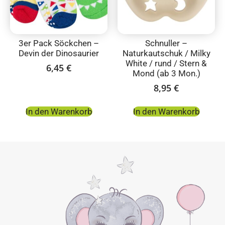
3er Pack Söckchen –
Schnuller –
Devin der Dinosaurier
Naturkautschuk / Milky
White / rund / Stern &
6,45
€
Mond (ab 3 Mon.)
8,95
€
In den Warenkorb
In den Warenkorb