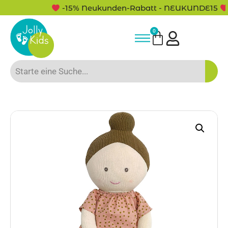
-15% Neukunden-Rabatt - NEUKUNDE15
0