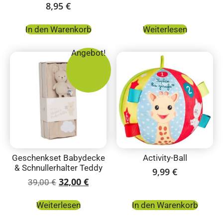
8,95
€
In den Warenkorb
Weiterlesen
Angebot!
Geschenkset Babydecke
Activity-Ball
& Schnullerhalter Teddy
9,99
€
32,00
€
39,00
€
Weiterlesen
In den Warenkorb