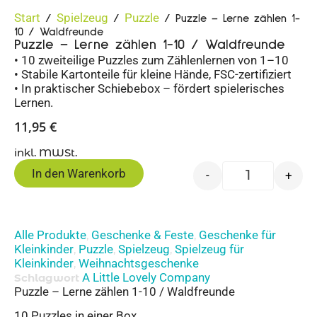
Start
Spielzeug
Puzzle
/
/
/ Puzzle – Lerne zählen 1-
10 / Waldfreunde
Puzzle – Lerne zählen 1-10 / Waldfreunde
• 10 zweiteilige Puzzles zum Zählenlernen von 1–10
• Stabile Kartonteile für kleine Hände, FSC-zertifiziert
• In praktischer Schiebebox – fördert spielerisches
Lernen.
11,95
€
inkl. MWSt.
In den Warenkorb
-
+
Alle Produkte
Geschenke & Feste
Geschenke für
,
,
Kleinkinder
Puzzle
Spielzeug
Spielzeug für
,
,
,
Kleinkinder
Weihnachtsgeschenke
,
A Little Lovely Company
Schlagwort
Puzzle – Lerne zählen 1-10 / Waldfreunde
10 Puzzles in einer Box