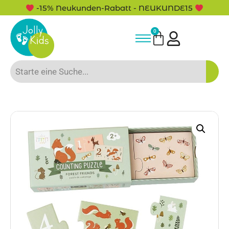
-15% Neukunden-Rabatt - NEUKUNDE15
0