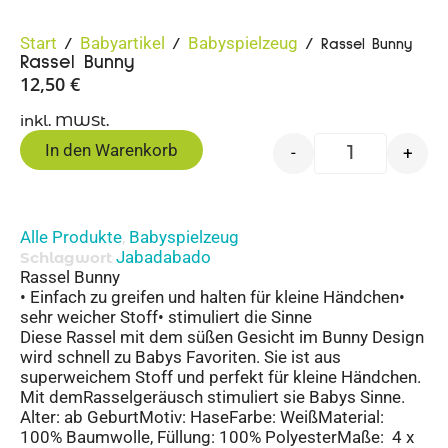
Start
Babyartikel
Babyspielzeug
/
/
/ Rassel Bunny
Rassel Bunny
12,50
€
inkl. MWSt.
In den Warenkorb
-
+
Alle Produkte
Babyspielzeug
,
Jabadabado
Schlagwort
Rassel Bunny
• Einfach zu greifen und halten für kleine Händchen•
sehr weicher Stoff• stimuliert die Sinne
Diese Rassel mit dem süßen Gesicht im Bunny Design
wird schnell zu Babys Favoriten. Sie ist aus
superweichem Stoff und perfekt für kleine Händchen.
Mit demRasselgeräusch stimuliert sie Babys Sinne.
Alter: ab GeburtMotiv: HaseFarbe: WeißMaterial:
100% Baumwolle, Füllung: 100% PolyesterMaße: 4 x