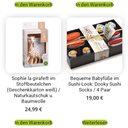
In den Warenkorb
In den Warenkorb
Sophie la girafe® im
Bequeme Babyfüße im
Stoffbeutelchen
Sushi-Look: Dooky Sushi
(Geschenkkarton weiß) /
Socks / 4 Paar
Naturkautschuk u.
19,00
€
Baumwolle
24,99
€
In den Warenkorb
Weiterlesen