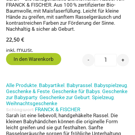
FRANCK & FISCHER. Aus 100 % zertifizierter Bio-
Baumwolle, mit Maisfaserfüllung. Leicht für kleine
Hände zu greifen, mit sanftem Rasselgeräusch und
kontrastreichen Farben zur Förderung der Sinne.
Nachhaltig & sicher ab Geburt.
22,50
€
inkl. MWSt.
In den Warenkorb
-
+
Alle Produkte
Babyartikel
Babyrassel
Babyspielzeug
,
,
,
,
Geschenke & Feste
Geschenke für Babys
Geschenke
,
,
zur Babyparty
Geschenke zur Geburt
Spielzeug
,
,
,
Weihnachtsgeschenke
FRANCK & FISCHER
Schlagwort
Sarah ist eine liebevoll, handgehäkelte Rassel. Die
kleinen Babyhändchen können die originelle Form
leicht greifen und sie gut festhalten. Sanfte
Rasselgeräusche sorgen für fröhliche Unterhaltung