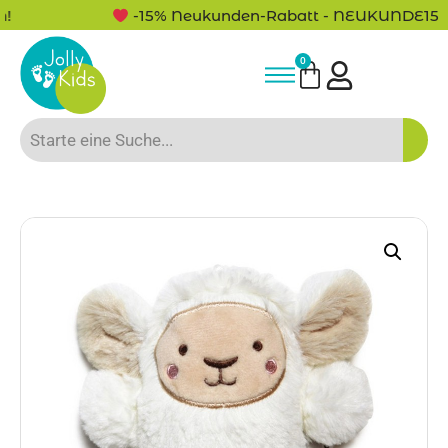
-15% Neukunden-Rabatt - NEUKUNDE15
0