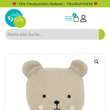
-15% Neukunden-Rabatt - NEUKUNDE15
0