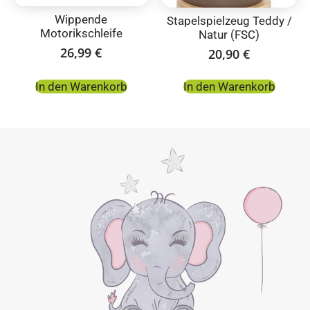
Wippende
Stapelspielzeug Teddy /
Motorikschleife
Natur (FSC)
26,99
€
20,90
€
In den Warenkorb
In den Warenkorb