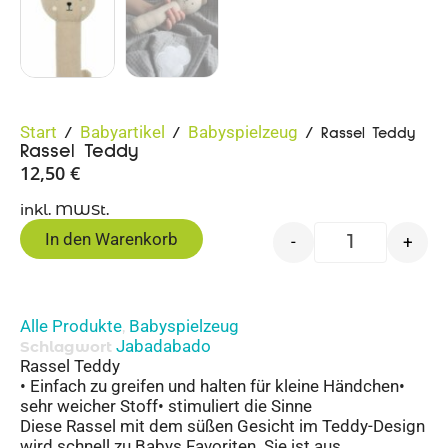
Start
Babyartikel
Babyspielzeug
/
/
/ Rassel Teddy
Rassel Teddy
12,50
€
inkl. MWSt.
In den Warenkorb
-
+
Alle Produkte
Babyspielzeug
,
Jabadabado
Schlagwort
Rassel Teddy
• Einfach zu greifen und halten für kleine Händchen•
sehr weicher Stoff• stimuliert die Sinne
Diese Rassel mit dem süßen Gesicht im Teddy-Design
wird schnell zu Babys Favoriten. Sie ist aus