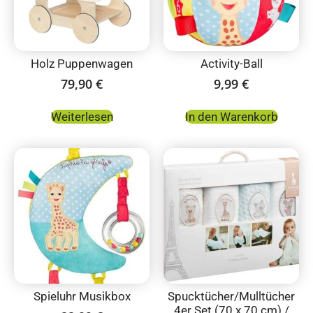
Holz Puppenwagen
Activity-Ball
79,90
€
9,99
€
Weiterlesen
In den Warenkorb
Spieluhr Musikbox
Spucktücher/Mulltücher
4er Set (70 x 70 cm) /