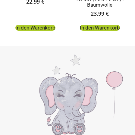
22,99
€
Baumwolle
23,99
€
In den Warenkorb
In den Warenkorb