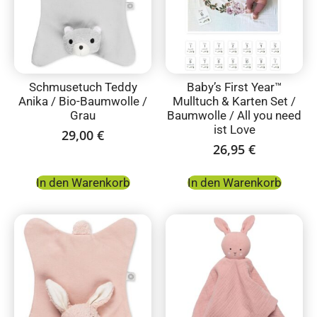
Schmusetuch Teddy
Baby’s First Year™
Anika / Bio-Baumwolle /
Mulltuch & Karten Set /
Grau
Baumwolle / All you need
ist Love
29,00
€
26,95
€
In den Warenkorb
In den Warenkorb