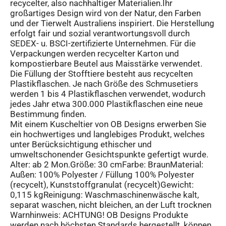
recycelter, also nachhaltiger Materialien.Ihr
großartiges Design wird von der Natur, den Farben
und der Tierwelt Australiens inspiriert. Die Herstellung
erfolgt fair und sozial verantwortungsvoll durch
SEDEX- u. BSCI-zertifizierte Unternehmen. Für die
Verpackungen werden recycelter Karton und
kompostierbare Beutel aus Maisstärke verwendet.
Die Füllung der Stofftiere besteht aus recycelten
Plastikflaschen. Je nach Größe des Schmusetiers
werden 1 bis 4 Plastikflaschen verwendet, wodurch
jedes Jahr etwa 300.000 Plastikflaschen eine neue
Bestimmung finden.
Mit einem Kuscheltier von OB Designs erwerben Sie
ein hochwertiges und langlebiges Produkt, welches
unter Berücksichtigung ethischer und
umweltschonender Gesichtspunkte gefertigt wurde.
Alter: ab 2 Mon.Größe: 30 cmFarbe: BraunMaterial:
Außen: 100% Polyester / Füllung 100% Polyester
(recycelt), Kunststoffgranulat (recycelt)Gewicht:
0,115 kgReinigung: Waschmaschinenwäsche kalt,
separat waschen, nicht bleichen, an der Luft trocknen
Warnhinweis: ACHTUNG! OB Designs Produkte
werden nach höchsten Standards hergestellt, können