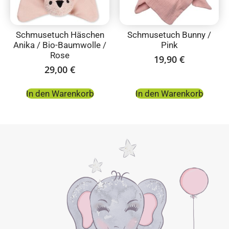
Schmusetuch Häschen
Schmusetuch Bunny /
Anika / Bio-Baumwolle /
Pink
Rose
19,90
€
29,00
€
In den Warenkorb
In den Warenkorb