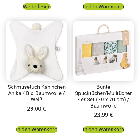
Weiterlesen
In den Warenkorb
Schmusetuch Kaninchen
Bunte
Anika / Bio-Baumwolle /
Spucktücher/Mulltücher
Weiß
4er Set (70 x 70 cm) /
Baumwolle
29,00
€
23,99
€
In den Warenkorb
In den Warenkorb