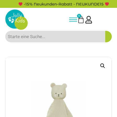
-15% Neukunden-Rabatt - NEUKUNDE15
0