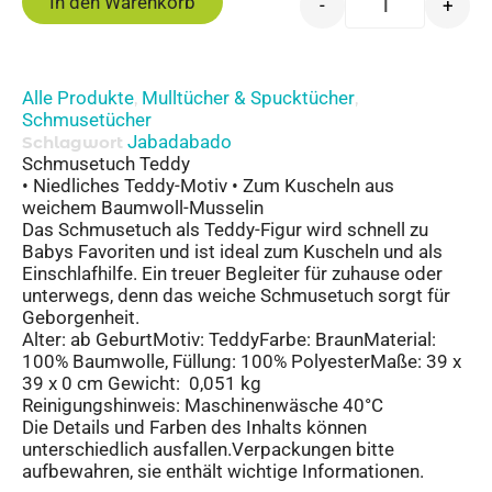
In den Warenkorb
-
+
Alle Produkte
Mulltücher & Spucktücher
,
,
Schmusetücher
Jabadabado
Schlagwort
Schmusetuch Teddy
• Niedliches Teddy-Motiv • Zum Kuscheln aus
weichem Baumwoll-Musselin
Das Schmusetuch als Teddy-Figur wird schnell zu
Babys Favoriten und ist ideal zum Kuscheln und als
Einschlafhilfe. Ein treuer Begleiter für zuhause oder
unterwegs, denn das weiche Schmusetuch sorgt für
Geborgenheit.
Alter: ab GeburtMotiv: TeddyFarbe: BraunMaterial:
100% Baumwolle, Füllung: 100% PolyesterMaße: 39 x
39 x 0 cm Gewicht: 0,051 kg
Reinigungshinweis: Maschinenwäsche 40°C
Die Details und Farben des Inhalts können
unterschiedlich ausfallen.Verpackungen bitte
aufbewahren, sie enthält wichtige Informationen.