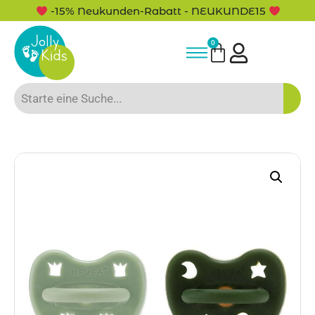
-15% Neukunden-Rabatt - NEUKUNDE15
0