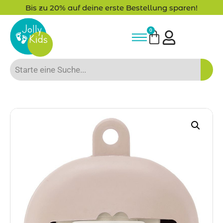
e erste Bestellung sparen!
-15% Neukunden
0