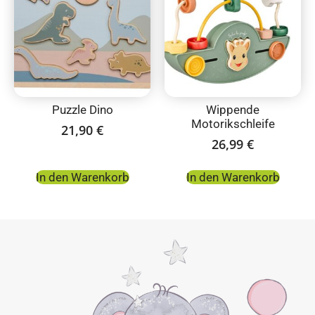
Puzzle Dino
Wippende
Motorikschleife
21,90
€
26,99
€
In den Warenkorb
In den Warenkorb