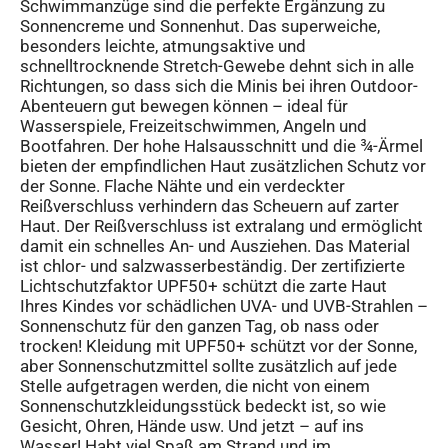
Schwimmanzüge sind die perfekte Ergänzung zu
Sonnencreme und Sonnenhut. Das superweiche,
besonders leichte, atmungsaktive und
schnelltrocknende Stretch-Gewebe dehnt sich in alle
Richtungen, so dass sich die Minis bei ihren Outdoor-
Abenteuern gut bewegen können – ideal für
Wasserspiele, Freizeitschwimmen, Angeln und
Bootfahren. Der hohe Halsausschnitt und die ¾-Ärmel
bieten der empfindlichen Haut zusätzlichen Schutz vor
der Sonne. Flache Nähte und ein verdeckter
Reißverschluss verhindern das Scheuern auf zarter
Haut. Der Reißverschluss ist extralang und ermöglicht
damit ein schnelles An- und Ausziehen. Das Material
ist chlor- und salzwasserbeständig. Der zertifizierte
Lichtschutzfaktor UPF50+ schützt die zarte Haut
Ihres Kindes vor schädlichen UVA- und UVB-Strahlen –
Sonnenschutz für den ganzen Tag, ob nass oder
trocken! Kleidung mit UPF50+ schützt vor der Sonne,
aber Sonnenschutzmittel sollte zusätzlich auf jede
Stelle aufgetragen werden, die nicht von einem
Sonnenschutzkleidungsstück bedeckt ist, so wie
Gesicht, Ohren, Hände usw. Und jetzt – auf ins
Wasser! Habt viel Spaß am Strand und im