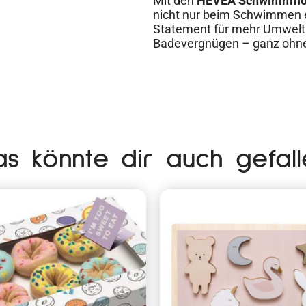
Mit den
HEVEA Schwimmfloss
nicht nur beim Schwimmen ei
Statement für mehr Umwelts
Badevergnügen – ganz ohne P
as könnte dir auch gefall