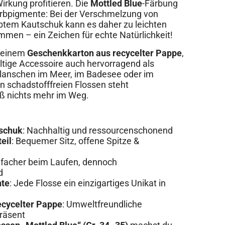
kung profitieren. Die
Mottled Blue
-Färbung
arbpigmente: Bei der Verschmelzung von
tem Kautschuk kann es daher zu leichten
men – ein Zeichen für echte Natürlichkeit!
n einem
Geschenkkarton aus recycelter Pappe
,
ltige Accessoire auch hervorragend als
lanschen im Meer, im Badesee oder im
n schadstofffreien Flossen steht
 nichts mehr im Weg.
tschuk
: Nachhaltig und ressourcenschonend
eil
: Bequemer Sitz, offene Spitze &
infacher beim Laufen, dennoch
d
nte
: Jede Flosse ein einzigartiges Unikat in
ecycelter Pappe
: Umweltfreundliche
Präsent