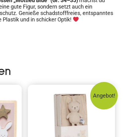
en „Mottled Blue“ (Gr. 34–35)
machst du
ne gute Figur, sondern setzt auch ein
chutz. Genieße schadstofffreies, entspanntes
lastik und in schicker Optik!
en
Angebot!