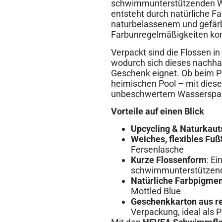
schwimmunterstützenden Wir
entsteht durch natürliche F
naturbelassenem und gefärb
Farbunregelmäßigkeiten kom
Verpackt sind die Flossen i
wodurch sich dieses nachha
Geschenk eignet. Ob beim P
heimischen Pool – mit diese
unbeschwertem Wasserspaß
Vorteile auf einen Blick
Upcycling & Naturkau
Weiches, flexibles Fußt
Fersenlasche
Kurze Flossenform
: E
schwimmunterstützen
Natürliche Farbpigme
Mottled Blue
Geschenkkarton aus r
Verpackung, ideal als 