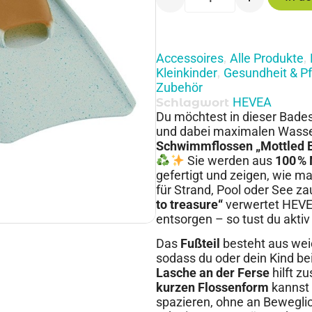
Accessoires
Alle Produkte
,
,
Kleinkinder
Gesundheit & P
,
Zubehör
HEVEA
Schlagwort
Du möchtest in dieser Bade
und dabei maximalen Wasse
Schwimmflossen „Mottled B
Sie werden aus
100 %
gefertigt und zeigen, wie m
für Strand, Pool oder See 
to treasure“
verwertet HEVEA
entsorgen – so tust du akti
Das
Fußteil
besteht aus wei
sodass du oder dein Kind bei
Lasche an der Ferse
hilft z
kurzen Flossenform
kannst 
spazieren, ohne an Bewegli