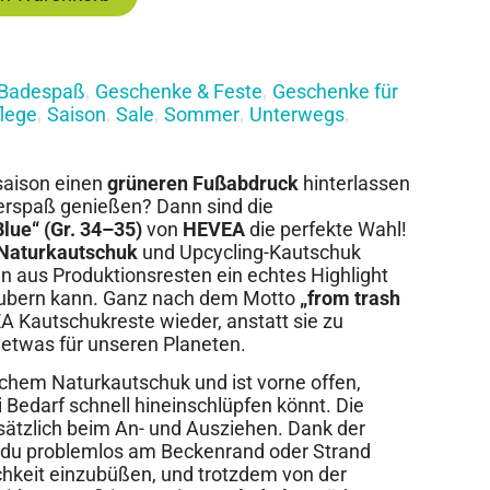
Badespaß
Geschenke & Feste
Geschenke für
,
,
flege
Saison
Sale
Sommer
Unterwegs
,
,
,
,
,
saison einen
grüneren Fußabdruck
hinterlassen
rspaß genießen? Dann sind die
lue“ (Gr. 34–35)
von
HEVEA
die perfekte Wahl!
 Naturkautschuk
und Upcycling-Kautschuk
an aus Produktionsresten ein echtes Highlight
zaubern kann. Ganz nach dem Motto
„from trash
 Kautschukreste wieder, anstatt sie zu
v etwas für unseren Planeten.
chem Naturkautschuk und ist vorne offen,
 Bedarf schnell hineinschlüpfen könnt. Die
usätzlich beim An- und Ausziehen. Dank der
du problemlos am Beckenrand oder Strand
chkeit einzubüßen, und trotzdem von der