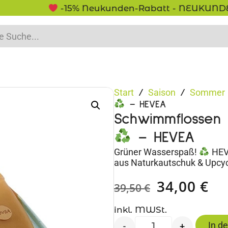
-15% Neukunden-Rabatt - NEUKUNDE15
Start
Saison
Sommer
/
/
– HEVEA
Schwimmflossen „
– HEVEA
Grüner Wasserspaß!
HEVE
aus Naturkautschuk & Upcyc
34,00
€
39,50
€
inkl. MWSt.
In d
-
+