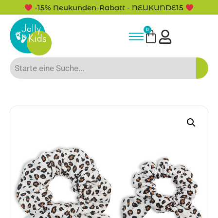
-15% Neukunden-Rabatt - NEUKUNDE15
0