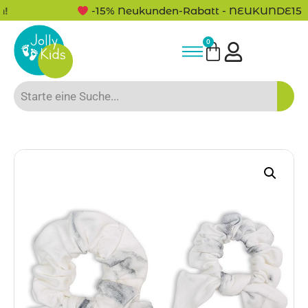
-15% Neukunden-Rabatt - NEUKUNDE15
0