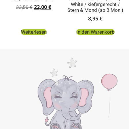
White / kiefergerecht /
22,00
€
33,50
€
Stern & Mond (ab 3 Mon.)
8,95
€
Weiterlesen
In den Warenkorb