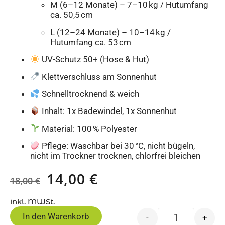
M (6–12 Monate) – 7–10 kg / Hutumfang
ca. 50,5 cm
L (12–24 Monate) – 10–14 kg /
Hutumfang ca. 53 cm
UV-Schutz 50+ (Hose & Hut)
Klettverschluss am Sonnenhut
Schnelltrocknend & weich
Inhalt: 1x Badewindel, 1x Sonnenhut
Material: 100 % Polyester
Pflege: Waschbar bei 30 °C, nicht bügeln,
nicht im Trockner trocknen, chlorfrei bleichen
14,00
€
18,00
€
inkl. MWSt.
In den Warenkorb
-
+