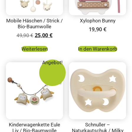
Mobile Häschen / Strick /
Xylophon Bunny
Bio-Baumwolle
19,90
€
25,00
€
49,90
€
Weiterlesen
In den Warenkorb
Angebot!
Kinderwagenkette Eule
Schnuller –
Liv / Bio-Baumwolle
Naturkautschuk / Milky