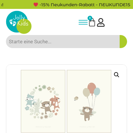
-15% Neukunden-Rabatt - NEUKUNDE15
0