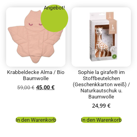
Angebot!
Krabbeldecke Alma / Bio
Sophie la girafe® im
Baumwolle
Stoffbeutelchen
(Geschenkkarton weiß) /
45,00
€
59,00
€
Naturkautschuk u.
Baumwolle
24,99
€
In den Warenkorb
In den Warenkorb