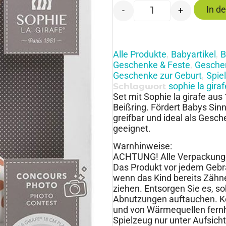
In d
-
+
Alle Produkte
Babyartikel
B
,
,
Geschenke & Feste
Geschen
,
Geschenke zur Geburt
Spie
,
sophie la giraf
Schlagwort
Set mit Sophie la girafe au
Beißring. Fördert Babys Sinn
greifbar und ideal als Gesch
geeignet.
Warnhinweise:
ACHTUNG! Alle Verpackunge
Das Produkt vor jedem Gebr
wenn das Kind bereits Zähne
ziehen. Entsorgen Sie es, 
Abnutzungen auftauchen. Ke
und von Wärmequellen fernha
Spielzeug nur unter Aufsic