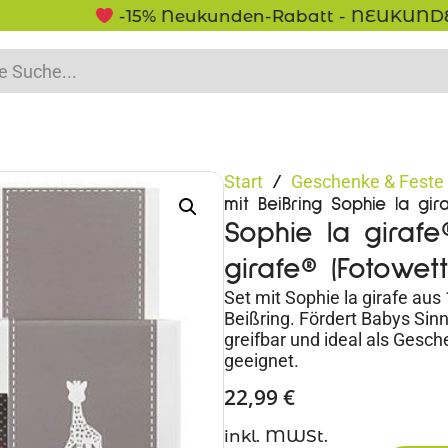
-15% Neukunden-Rabatt - NEUKUNDE15
Start
Geschenke & Feste
/
mit Beißring Sophie la gi
Sophie la girafe
girafe® (Fotowet
Set mit Sophie la girafe au
Beißring. Fördert Babys Sinn
greifbar und ideal als Gesch
geeignet.
22,99
€
inkl. MWSt.