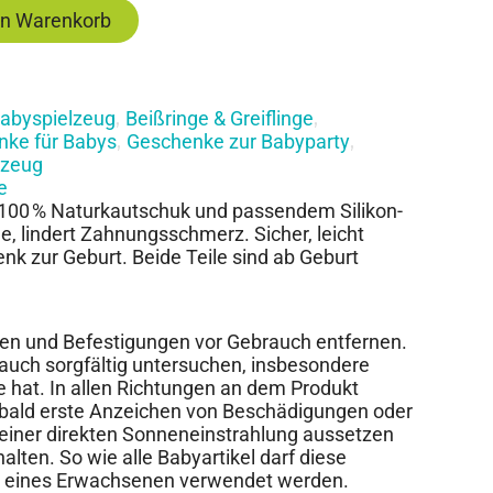
en Warenkorb
abyspielzeug
Beißringe & Greiflinge
,
,
ke für Babys
Geschenke zur Babyparty
,
,
lzeug
e
s 100 % Naturkautschuk und passendem Silikon-
e, lindert Zahnungsschmerz. Sicher, leicht
enk zur Geburt. Beide Teile sind ab Geburt
n und Befestigungen vor Gebrauch entfernen.
auch sorgfältig untersuchen, insbesondere
 hat. In allen Richtungen an dem Produkt
sobald erste Anzeichen von Beschädigungen oder
iner direkten Sonneneinstrahlung aussetzen
lten. So wie alle Babyartikel darf diese
ht eines Erwachsenen verwendet werden.