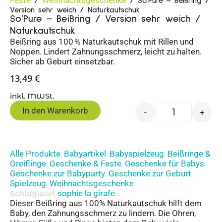
/
/ So’Pure – Beißring /
Version sehr weich / Naturkautschuk
So’Pure – Beißring / Version sehr weich /
Naturkautschuk
Beißring aus 100 % Naturkautschuk mit Rillen und
Noppen. Lindert Zahnungsschmerz, leicht zu halten.
Sicher ab Geburt einsetzbar.
13,49
€
inkl. MWSt.
In den Warenkorb
-
+
Alle Produkte
Babyartikel
Babyspielzeug
Beißringe &
,
,
,
Greiflinge
Geschenke & Feste
Geschenke für Babys
,
,
,
Geschenke zur Babyparty
Geschenke zur Geburt
,
,
Spielzeug
Weihnachtsgeschenke
,
sophie la girafe
Schlagwort
Dieser Beißring aus 100% Naturkautschuk hilft dem
Baby, den Zahnungsschmerz zu lindern. Die Ohren,