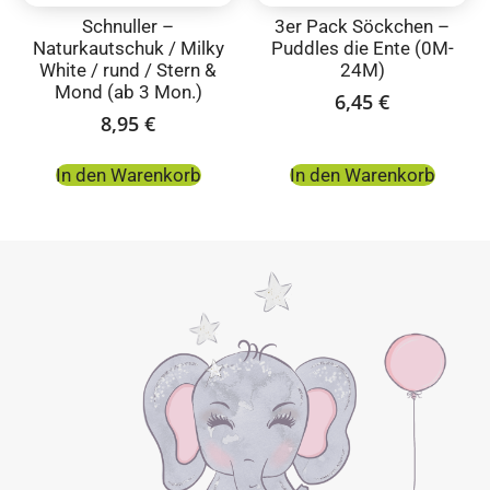
Schnuller –
3er Pack Söckchen –
Naturkautschuk / Milky
Puddles die Ente (0M-
White / rund / Stern &
24M)
Mond (ab 3 Mon.)
6,45
€
8,95
€
In den Warenkorb
In den Warenkorb