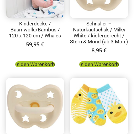
Kinderdecke /
Schnuller –
Baumwolle/Bambus /
Naturkautschuk / Milky
120 x 120 cm / Whales
White / kiefergerecht /
Stern & Mond (ab 3 Mon.)
59,95
€
8,95
€
In den Warenkorb
In den Warenkorb