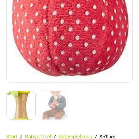
Start
Babyartikel
Babyspielzeug
/
/
/ So’Pure