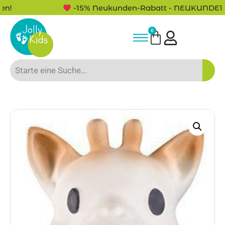
-15% Neukunden-Rabatt - NEUKUNDE15
0