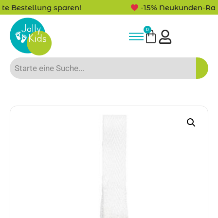
-15% Neukunden-Rabatt - NEUKUNDE15
0