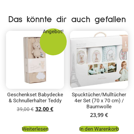
Das könnte dir auch gefallen
Angebot!
Geschenkset Babydecke
Spucktücher/Mulltücher
& Schnullerhalter Teddy
4er Set (70 x 70 cm) /
Baumwolle
32,00
€
39,00
€
23,99
€
Weiterlesen
In den Warenkorb