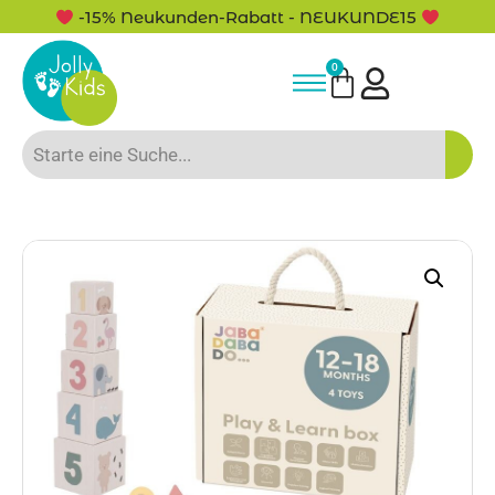
-15% Neukunden-Rabatt - NEUKUNDE15
0