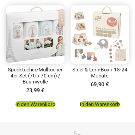
Spucktücher/Mulltücher
Spiel & Lern-Box / 18-24
4er Set (70 x 70 cm) /
Monate
Baumwolle
69,90
€
23,99
€
In den Warenkorb
In den Warenkorb