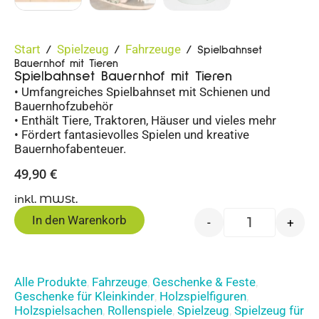
Start
Spielzeug
Fahrzeuge
/
/
/ Spielbahnset
Bauernhof mit Tieren
Spielbahnset Bauernhof mit Tieren
• Umfangreiches Spielbahnset mit Schienen und
Bauernhofzubehör
• Enthält Tiere, Traktoren, Häuser und vieles mehr
• Fördert fantasievolles Spielen und kreative
Bauernhofabenteuer.
49,90
€
inkl. MWSt.
In den Warenkorb
-
+
Alle Produkte
Fahrzeuge
Geschenke & Feste
,
,
,
Geschenke für Kleinkinder
Holzspielfiguren
,
,
Holzspielsachen
Rollenspiele
Spielzeug
Spielzeug für
,
,
,