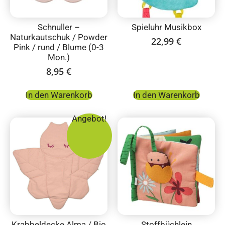
Schnuller –
Spieluhr Musikbox
Naturkautschuk / Powder
22,99
€
Pink / rund / Blume (0-3
Mon.)
8,95
€
In den Warenkorb
In den Warenkorb
Angebot!
Krabbeldecke Alma / Bio
Stoffbüchlein