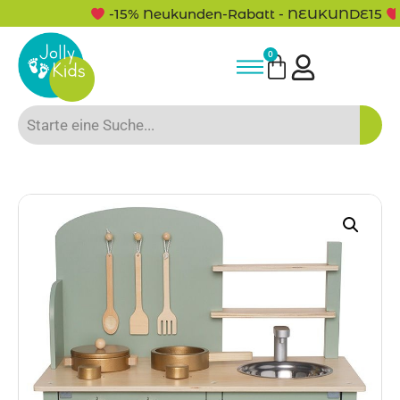
-15% Neukunden-Rabatt - NEUKUNDE15
0