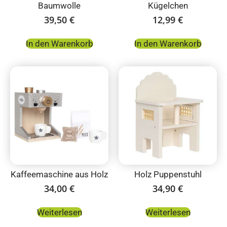
Baumwolle
Kügelchen
39,50
€
12,99
€
In den Warenkorb
In den Warenkorb
Kaffeemaschine aus Holz
Holz Puppenstuhl
34,00
€
34,90
€
Weiterlesen
Weiterlesen