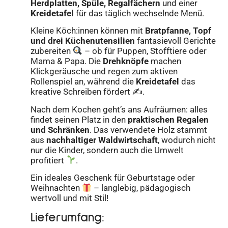
Herdplatten, Spüle, Regalfächern
und einer
Kreidetafel
für das täglich wechselnde Menü.
Kleine Köch:innen können mit
Bratpfanne, Topf
und drei Küchenutensilien
fantasievoll Gerichte
zubereiten
– ob für Puppen, Stofftiere oder
Mama & Papa. Die
Drehknöpfe
machen
Klickgeräusche und regen zum aktiven
Rollenspiel an, während die
Kreidetafel
das
kreative Schreiben fördert ✍️.
Nach dem Kochen geht’s ans Aufräumen: alles
findet seinen Platz in den
praktischen Regalen
und Schränken
. Das verwendete Holz stammt
aus
nachhaltiger Waldwirtschaft
, wodurch nicht
nur die Kinder, sondern auch die Umwelt
profitiert
.
Ein ideales Geschenk für Geburtstage oder
Weihnachten
– langlebig, pädagogisch
wertvoll und mit Stil!
Lieferumfang: