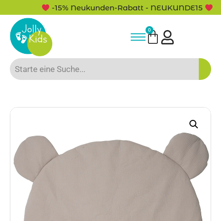
-15% Neukunden-Rabatt - NEUKUNDE15
0