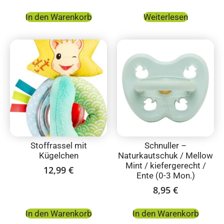
In den Warenkorb
Weiterlesen
Stoffrassel mit
Schnuller –
Kügelchen
Naturkautschuk / Mellow
Mint / kiefergerecht /
12,99
€
Ente (0-3 Mon.)
8,95
€
In den Warenkorb
In den Warenkorb