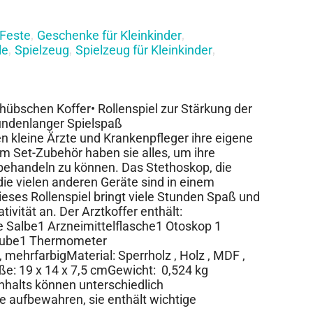
Feste
Geschenke für Kleinkinder
,
,
le
Spielzeug
Spielzeug für Kleinkinder
,
,
,
 hübschen Koffer• Rollenspiel zur Stärkung der
tundenlanger Spielspaß
n kleine Ärzte und Krankenpfleger ihre eigene
em Set-Zubehör haben sie alles, um ihre
behandeln zu können. Das Stethoskop, die
die vielen anderen Geräte sind in einem
ieses Rollenspiel bringt viele Stunden Spaß und
tivität an. Der Arztkoffer enthält:
e Salbe1 Arzneimittelflasche1 Otoskop 1
aube1 Thermometer
, mehrfarbigMaterial: Sperrholz , Holz , MDF ,
aße: 19 x 14 x 7,5 cmGewicht: 0,524 kg
Inhalts können unterschiedlich
e aufbewahren, sie enthält wichtige