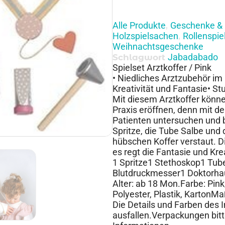
Alle Produkte
Geschenke & 
,
Holzspielsachen
Rollenspie
,
Weihnachtsgeschenke
Jabadabado
Schlagwort
Spielset Arztkoffer / Pink
• Niedliches Arztzubehör im
Kreativität und Fantasie• S
Mit diesem Arztkoffer könne
Praxis eröffnen, denn mit d
Patienten untersuchen und 
Spritze, die Tube Salbe und 
hübschen Koffer verstaut. D
es regt die Fantasie und Krea
1 Spritze1 Stethoskop1 Tub
Blutdruckmesser1 Doktorh
Alter: ab 18 Mon.Farbe: Pink
Polyester, Plastik, KartonM
Die Details und Farben des 
ausfallen.Verpackungen bitt