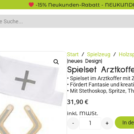
-15% Neukunden-Rabatt - NEUKUNDE15
Start
Spielzeug
Holzs
/
/
(neues Design)
Spielset Arztkoff
• Spielset im Arztkoffer mit
• Fördert Fantasie und kreat
• Mit Stethoskop, Spritze, T
31,90
€
inkl. MWSt.
In d
-
+