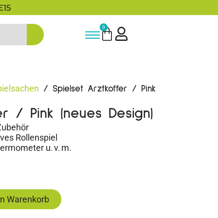
5% Rabatt bei Newsletter Anmeldun
0
pielsachen
/ Spielset Arztkoffer / Pink
er / Pink (neues Design)
 Zubehör
ives Rollenspiel
hermometer u. v. m.
en Warenkorb