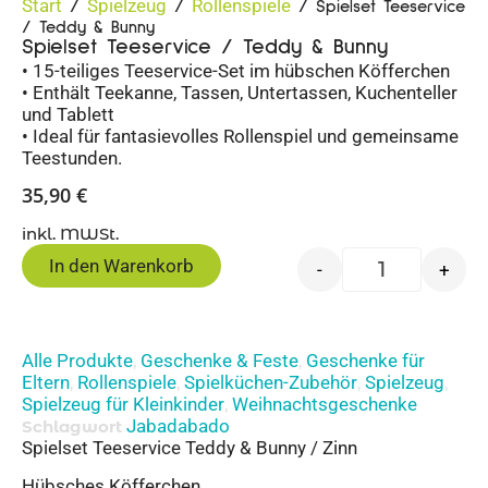
Start
Spielzeug
Rollenspiele
/
/
/ Spielset Teeservice
/ Teddy & Bunny
Spielset Teeservice / Teddy & Bunny
• 15-teiliges Teeservice-Set im hübschen Köfferchen
• Enthält Teekanne, Tassen, Untertassen, Kuchenteller
und Tablett
• Ideal für fantasievolles Rollenspiel und gemeinsame
Teestunden.
35,90
€
inkl. MWSt.
In den Warenkorb
-
+
Alle Produkte
Geschenke & Feste
Geschenke für
,
,
Eltern
Rollenspiele
Spielküchen-Zubehör
Spielzeug
,
,
,
,
Spielzeug für Kleinkinder
Weihnachtsgeschenke
,
Jabadabado
Schlagwort
Spielset Teeservice Teddy & Bunny / Zinn
Hübsches Köfferchen