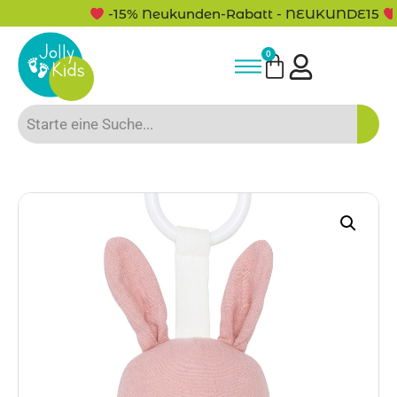
-15% Neukunden-Rabatt - NEUKUNDE15
0