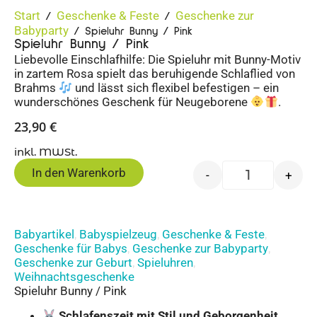
Start
Geschenke & Feste
Geschenke zur
/
/
Babyparty
/ Spieluhr Bunny / Pink
Spieluhr Bunny / Pink
Liebevolle Einschlafhilfe: Die Spieluhr mit Bunny-Motiv
in zartem Rosa spielt das beruhigende Schlaflied von
Brahms
und lässt sich flexibel befestigen – ein
wunderschönes Geschenk für Neugeborene
.
23,90
€
inkl. MWSt.
In den Warenkorb
-
+
Babyartikel
Babyspielzeug
Geschenke & Feste
,
,
,
Geschenke für Babys
Geschenke zur Babyparty
,
,
Geschenke zur Geburt
Spieluhren
,
,
Weihnachtsgeschenke
Spieluhr Bunny / Pink
Schlafenszeit mit Stil und Geborgenheit