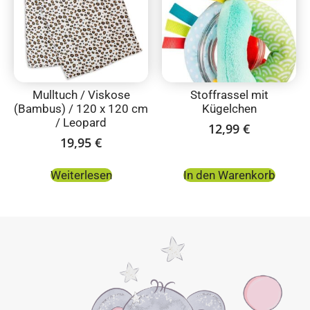
Mulltuch / Viskose
Stoffrassel mit
(Bambus) / 120 x 120 cm
Kügelchen
/ Leopard
12,99
€
19,95
€
Weiterlesen
In den Warenkorb