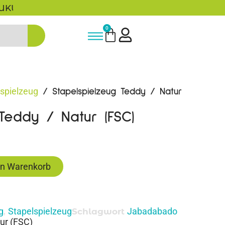
5% Rabatt bei Newsletter Anmeldun
0
spielzeug
/ Stapelspielzeug Teddy / Natur
 Teddy / Natur (FSC)
en Warenkorb
g
Stapelspielzeug
Jabadabado
,
Schlagwort
ur (FSC)