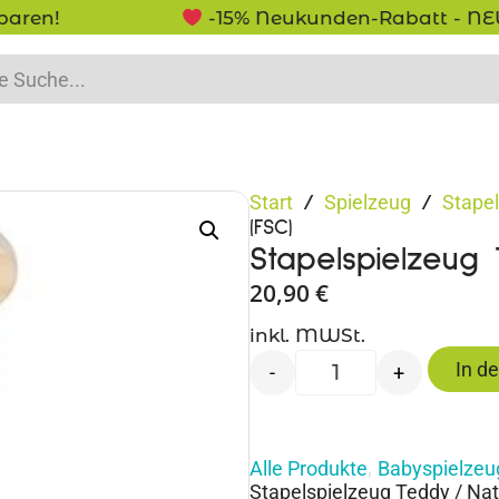
-15% Neukunden-Rabatt - NEUKUNDE15
Start
Spielzeug
Stapel
/
/
(FSC)
Stapelspielzeug
20,90
€
inkl. MWSt.
In d
-
+
Alle Produkte
Babyspielzeu
,
Stapelspielzeug Teddy / Nat