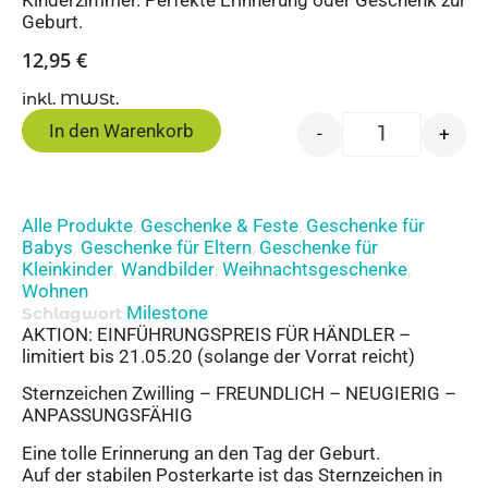
Kinderzimmer. Perfekte Erinnerung oder Geschenk zur
Geburt.
12,95
€
inkl. MWSt.
In den Warenkorb
-
+
Alle Produkte
Geschenke & Feste
Geschenke für
,
,
Babys
Geschenke für Eltern
Geschenke für
,
,
Kleinkinder
Wandbilder
Weihnachtsgeschenke
,
,
,
Wohnen
Milestone
Schlagwort
AKTION: EINFÜHRUNGSPREIS FÜR HÄNDLER –
limitiert bis 21.05.20 (solange der Vorrat reicht)
Sternzeichen Zwilling – FREUNDLICH – NEUGIERIG –
ANPASSUNGSFÄHIG
Eine tolle Erinnerung an den Tag der Geburt.
Auf der stabilen Posterkarte ist das Sternzeichen in