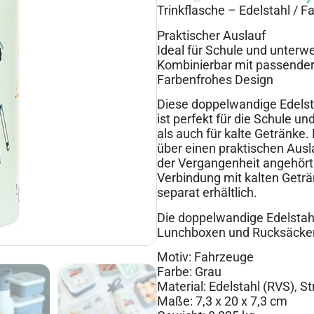
Trinkflasche – Edelstahl / 
Praktischer Auslauf
Ideal für Schule und unterw
Kombinierbar mit passende
Farbenfrohes Design
Diese doppelwandige Edelsta
ist perfekt für die Schule u
als auch für kalte Getränke.
über einen praktischen Ausl
der Vergangenheit angehört
Verbindung mit kalten Geträ
separat erhältlich.
Die doppelwandige Edelstahl
Lunchboxen und Rucksäcken
Motiv: Fahrzeuge
Farbe: Grau
Material: Edelstahl (RVS), S
Maße: 7,3 x 20 x 7,3 cm