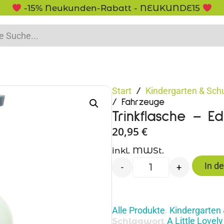
% Neukunden-Rabatt - NEUKUNDE15
Start
Kindergarten & Sch
/
/ Fahrzeuge
Trinkflasche – E
20,95
€
inkl. MWSt.
In d
-
+
Alle Produkte
Kindergarten 
,
A Little Love
Schlagwort