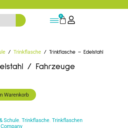
5% Rabatt bei Newsletter Anmeldung
0
ule
Trinkflasche
/
/ Trinkflasche – Edelstahl
delstahl / Fahrzeuge
en Warenkorb
& Schule
Trinkflasche
Trinkflaschen
,
,
ly Company