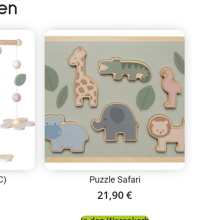
en
C)
Puzzle Safari
21,90
€