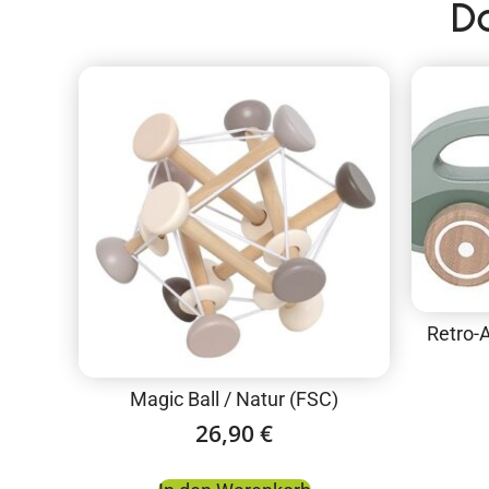
D
Retro-A
Magic Ball / Natur (FSC)
26,90
€