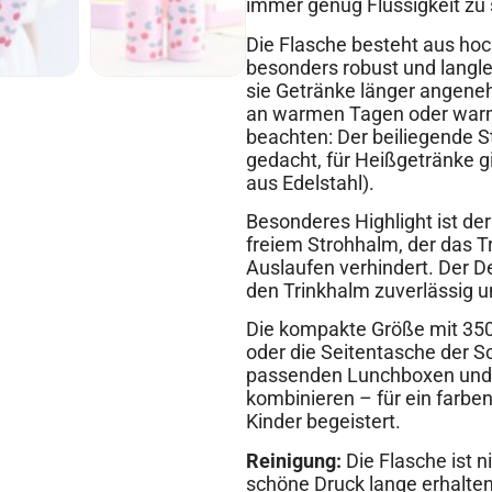
immer genug Flüssigkeit zu
Die Flasche besteht aus hoc
besonders robust und langle
sie Getränke länger angeneh
an warmen Tagen oder warm
beachten: Der beiliegende St
gedacht, für Heißgetränke g
aus Edelstahl).
Besonderes Highlight ist der
freiem Strohhalm, der das T
Auslaufen verhindert. Der De
den Trinkhalm zuverlässig 
Die kompakte Größe mit 350
oder die Seitentasche der Sc
passenden Lunchboxen und
kombinieren – für ein farbe
Kinder begeistert.
Reinigung:
Die Flasche ist n
schöne Druck lange erhalten