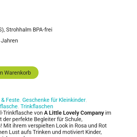
S), Strohhalm BPA-frei
4 Jahren
en Warenkorb
 & Feste
Geschenke für Kleinkinder
,
,
kflasche
Trinkflaschen
,
l-Trinkflasche von
A Little Lovely Company
im
t der perfekte Begleiter für Schule,
 Mit ihrem verspielten Look in Rosa und Rot
n Lust aufs Trinken und motiviert Kinder,