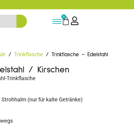
5% Rabatt bei Newsletter Anme
0
ule
Trinkflasche
/
/ Trinkflasche – Edelstahl
elstahl / Kirschen
hl-Trinkflasche
 Strohhalm (nur für kalte Getränke)
erwegs