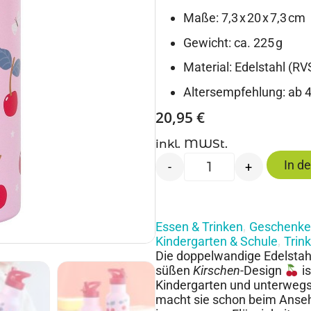
Maße: 7,3 x 20 x 7,3 cm
Gewicht: ca. 225 g
Material: Edelstahl (RV
Altersempfehlung: ab 
20,95
€
inkl. MWSt.
In d
-
+
Essen & Trinken
Geschenke
,
Kindergarten & Schule
Trin
,
Die doppelwandige Edelstah
süßen
Kirschen
-Design
is
Kindergarten und unterwegs!
macht sie schon beim Ansehe