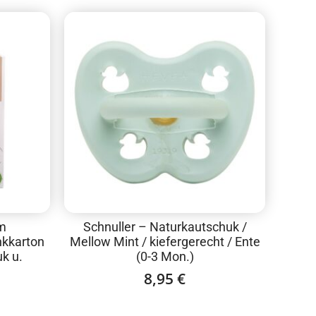
im
Schnuller – Naturkautschuk /
nkkarton
Mellow Mint / kiefergerecht / Ente
k u.
(0-3 Mon.)
8,95
€