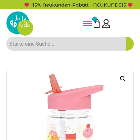
-15% Neukunden-Rabatt - NEUKUNDE15
0