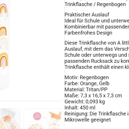
Trinkflasche / Regenbogen
Praktischer Auslauf
Ideal für Schule und unterw
Kombinierbar mit passende
Farbenfrohes Design
Diese Trinkflasche von A li
Auslauf, mit dem das Versch
Schule oder unterwegs und 
passenden Rucksack zu komb
Trinkflasche enthält einen 
Motiv: Regenbogen
Farbe: Orange, Gelb
Material: Tritan/PP
Maße: 7,3 x 16,5 x 7,3 cm
Gewicht: 0,093 kg
Inhalt: 450 ml
Reinigung: Die Trinkflasche i
Mikrowelle geeignet