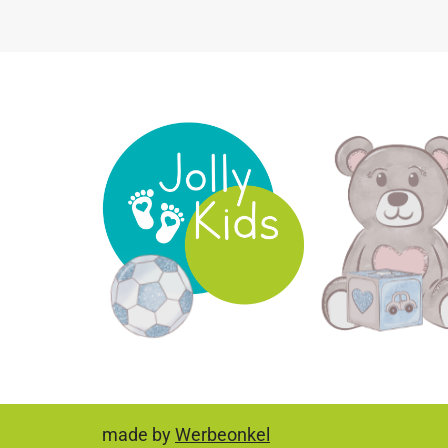
made by
Werbeonkel