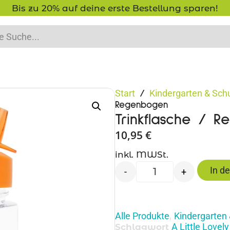
Bis zu 20% auf deine erste Bestellung sparen!
Start
Kindergarten & Sch
/
Regenbogen
Trinkflasche / 
10,95
€
inkl. MWSt.
In d
-
+
Alle Produkte
Kindergarten 
,
A Little Love
Schlagwort