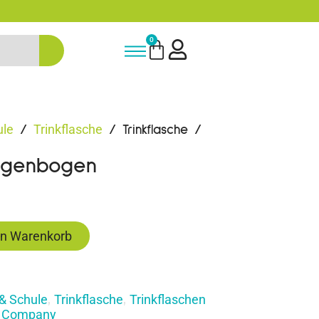
-15% Neukunden-Rabatt - NEUKUNDE1
0
ule
Trinkflasche
/
/ Trinkflasche /
Regenbogen
en Warenkorb
& Schule
Trinkflasche
Trinkflaschen
,
,
ly Company