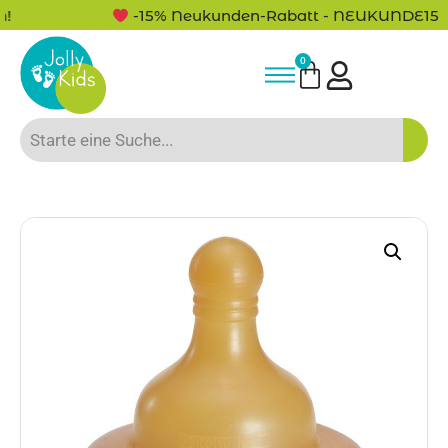
-15% Neukunden-Rabatt - NEUKUNDE15
0