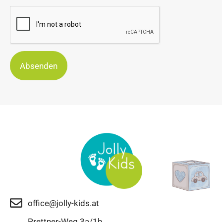
Absenden
office@jolly-kids.at
Prettner-Weg 3a/1b