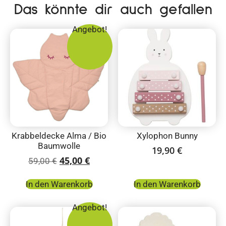
Das könnte dir auch gefallen
Angebot!
Krabbeldecke Alma / Bio
Xylophon Bunny
Baumwolle
19,90
€
45,00
€
59,00
€
In den Warenkorb
In den Warenkorb
Angebot!