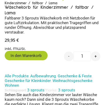
Kinderzimmer / faltbar / Lama
Wäschekorb für Kinderzimmer / faltbar /
Lama
Faltbarer 3 Sprouts Wäschekorb mit Netzboden für
gute Luftzirkulation. Mit praktischen Tragegriffen und
runder Öffnung. Abwischbar und platzsparend
verstaubar.
29,95
€
inkl. MWSt.
In den Warenkorb
-
+
Alle Produkte
Aufbewahrung
Geschenke & Feste
,
,
,
Geschenke für Kleinkinder
Weihnachtsgeschenke
,
,
Wohnen
3 sprouts
3 sprouts
Schlagwort
Marke:
Sehen Sie auch das Kinderzimmer vor lauter Wäsche
kaum noch? Dann sind die 3 Sprouts Wäschekorbe
die perfekte Lösung. Klappt man die zwei Tragegriffe