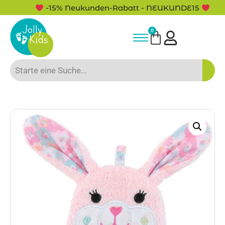
-15% Neukunden-Rabatt - NEUKUNDE15
0