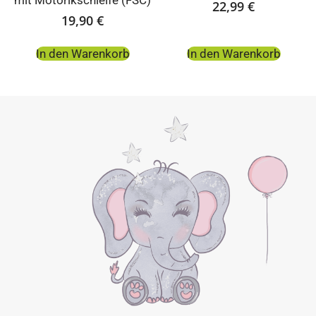
mit Motorikschleife (FSC)
22,99
€
19,90
€
In den Warenkorb
In den Warenkorb