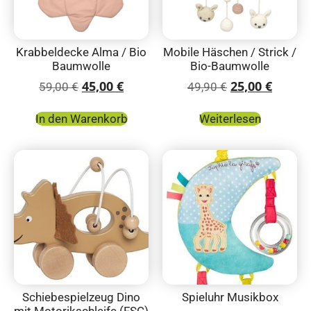
Krabbeldecke Alma / Bio
Mobile Häschen / Strick /
Baumwolle
Bio-Baumwolle
45,00
€
25,00
€
59,00
€
49,90
€
In den Warenkorb
Weiterlesen
Schiebespielzeug Dino
Spieluhr Musikbox