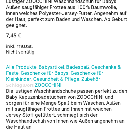
Lustiger ZOOCCHINI Waschhandschuh für Babys.
Außen saugfähiger Frottee aus 100 % Baumwolle,
innen weiches Polyester-Jersey-Futter. Angenehm auf
der Haut, perfekt zum Baden und Waschen. Ab Geburt
geeignet.
7,45
€
inkl. MWSt.
Nicht vorrätig
Alle Produkte
Babyartikel
Badespaß
Geschenke &
,
,
,
Feste
Geschenke für Babys
Geschenke für
,
,
Kleinkinder
Gesundheit & Pflege
Zubehör
,
,
ZOOCCHINI
Schlagwort
Die lustigen Waschhandschuhe passen perfekt zu den
Baby Kapuzenbadetüchern von ZOOCCHINI und
sorgen für eine Menge Spaß beim Waschen. Außen
mit saugfähigen Frottee und Innen mit weichen
Jersey-Stoff gefüttert, schmiegt sich der
Waschhandschuh von Innen wie Außen angenehm an
die Haut an.