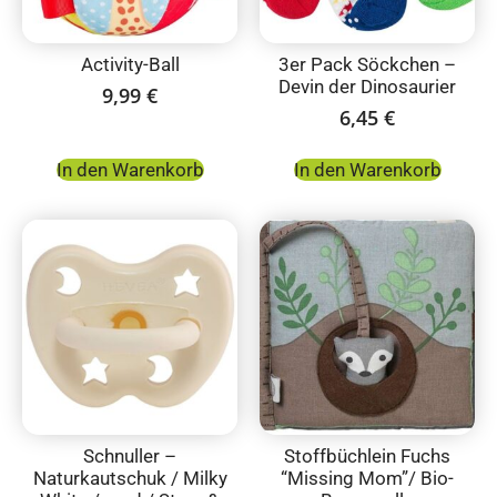
Activity-Ball
3er Pack Söckchen –
Devin der Dinosaurier
9,99
€
6,45
€
In den Warenkorb
In den Warenkorb
Schnuller –
Stoffbüchlein Fuchs
Naturkautschuk / Milky
“Missing Mom”/ Bio-