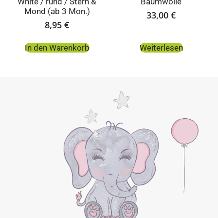
White / rund / Stern &
Baumwolle
Mond (ab 3 Mon.)
33,00
€
8,95
€
In den Warenkorb
Weiterlesen