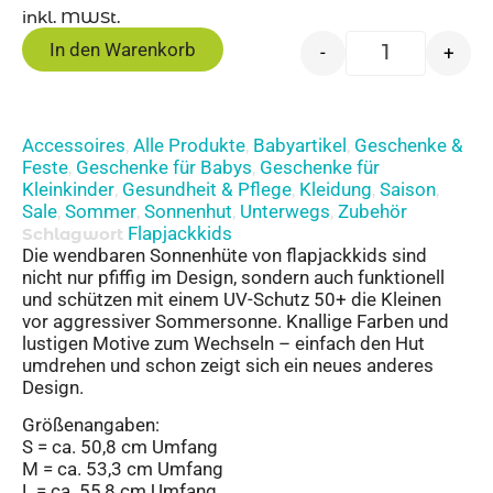
inkl. MWSt.
In den Warenkorb
-
+
Accessoires
Alle Produkte
Babyartikel
Geschenke &
,
,
,
Feste
Geschenke für Babys
Geschenke für
,
,
Kleinkinder
Gesundheit & Pflege
Kleidung
Saison
,
,
,
,
Sale
Sommer
Sonnenhut
Unterwegs
Zubehör
,
,
,
,
Flapjackkids
Schlagwort
Die wendbaren Sonnenhüte von flapjackkids sind
nicht nur pfiffig im Design, sondern auch funktionell
und schützen mit einem UV-Schutz 50+ die Kleinen
vor aggressiver Sommersonne. Knallige Farben und
lustigen Motive zum Wechseln – einfach den Hut
umdrehen und schon zeigt sich ein neues anderes
Design.
Größenangaben:
S = ca. 50,8 cm Umfang
M = ca. 53,3 cm Umfang
L = ca. 55,8 cm Umfang