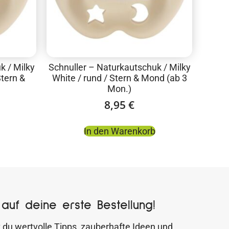
k / Milky
Schnuller – Naturkautschuk / Milky
Stern &
White / rund / Stern & Mond (ab 3
Mon.)
8,95
€
In den Warenkorb
auf deine erste Bestellung!
 du wertvolle Tipps, zauberhafte Ideen und