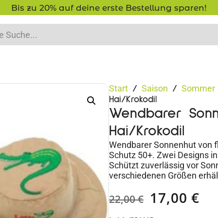
Bis zu 20% auf deine erste Bestellung sparen!
Start
Saison
Sommer
/
/
Hai/Krokodil
Wendbarer Sonn
Hai/Krokodil
Wendbarer Sonnenhut von fl
Schutz 50+. Zwei Designs i
Schützt zuverlässig vor Sonn
verschiedenen Größen erhält
17,00
€
22,00
€