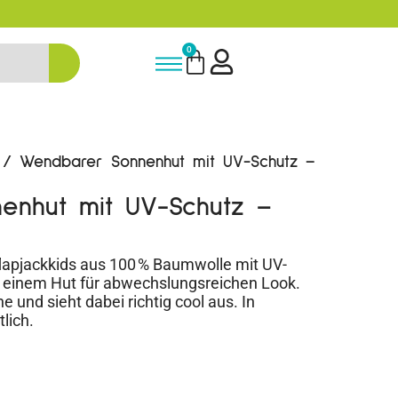
-15% Neukunden-Rabatt - NEUKUNDE1
0
/ Wendbarer Sonnenhut mit UV-Schutz –
enhut mit UV-Schutz –
apjackkids aus 100 % Baumwolle mit UV-
n einem Hut für abwechslungsreichen Look.
e und sieht dabei richtig cool aus. In
lich.