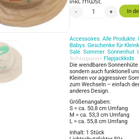
inkl. MWSt.
In d
-
+
Accessoires
Alle Produkte
,
,
Babys
Geschenke für Kleink
,
Sale
Sommer
Sonnenhut
,
,
,
Flapjackkids
Schlagwort
Die wendbaren Sonnenhüte von
sondern auch funktionell un
Kleinen vor aggressiver So
zum Wechseln – einfach den
anderes Design.
Größenangaben:
S = ca. 50,8 cm Umfang
M = ca. 53,3 cm Umfang
L = ca. 55,8 cm Umfang
Inhalt: 1 Stück
Lichtschutzfaktor 50+