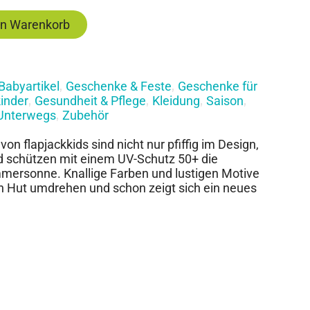
en Warenkorb
Babyartikel
Geschenke & Feste
Geschenke für
,
,
inder
Gesundheit & Pflege
Kleidung
Saison
,
,
,
,
Unterwegs
Zubehör
,
 flapjackkids sind nicht nur pfiffig im Design,
d schützen mit einem UV-Schutz 50+ die
mmersonne. Knallige Farben und lustigen Motive
 Hut umdrehen und schon zeigt sich ein neues