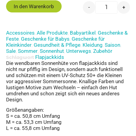
In den Warenkorb
-
+
Accessoires
Alle Produkte
Babyartikel
Geschenke &
,
,
,
Feste
Geschenke für Babys
Geschenke für
,
,
Kleinkinder
Gesundheit & Pflege
Kleidung
Saison
,
,
,
,
Sale
Sommer
Sonnenhut
Unterwegs
Zubehör
,
,
,
,
Flapjackkids
Schlagwort
Die wendbaren Sonnenhüte von flapjackkids sind
nicht nur pfiffig im Design, sondern auch funktionell
und schützen mit einem UV-Schutz 50+ die Kleinen
vor aggressiver Sommersonne. Knallige Farben und
lustigen Motive zum Wechseln – einfach den Hut
umdrehen und schon zeigt sich ein neues anderes
Design.
Größenangaben:
S = ca. 50,8 cm Umfang
M = ca. 53,3 cm Umfang
L = ca. 55,8 cm Umfang