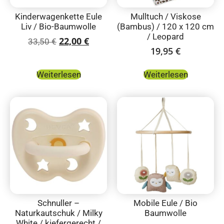
Kinderwagenkette Eule
Mulltuch / Viskose
Liv / Bio-Baumwolle
(Bambus) / 120 x 120 cm
/ Leopard
22,00
€
33,50
€
19,95
€
Weiterlesen
Weiterlesen
Schnuller –
Mobile Eule / Bio
Naturkautschuk / Milky
Baumwolle
White / kiefergerecht /