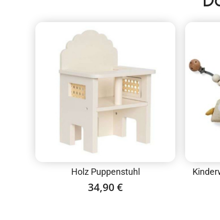
D
Holz Puppenstuhl
Kinderw
34,90
€