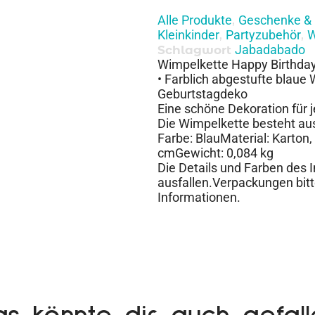
Alle Produkte
Geschenke & 
,
Kleinkinder
Partyzubehör
W
,
,
Jabadabado
Schlagwort
Wimpelkette Happy Birthda
• Farblich abgestufte blaue 
Geburtstagdeko
Eine schöne Dekoration für 
Die Wimpelkette besteht au
Farbe: BlauMaterial: Karto
cmGewicht: 0,084 kg
Die Details und Farben des 
ausfallen.Verpackungen bitt
Informationen.