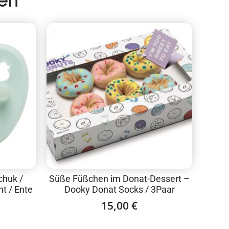
en
chuk /
Süße Füßchen im Donat-Dessert –
t / Ente
Dooky Donat Socks / 3Paar
15,00
€