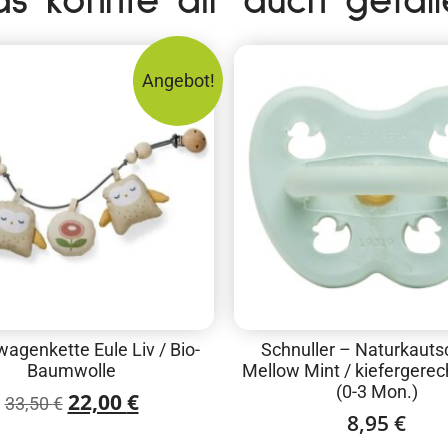
as könnte dir auch gefall
Angebot!
agenkette Eule Liv / Bio-
Schnuller – Naturkauts
Baumwolle
Mellow Mint / kiefergerech
(0-3 Mon.)
22,00
€
33,50
€
8,95
€