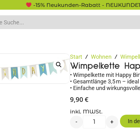
-15% Neukunden-Rabatt - NEUKUNDE15
Start
Wohnen
Wimpel
/
/
Wimpelkette Hap
• Wimpelkette mit Happy Bir
• Gesamtlänge 3,5 m – ideal
• Einfache und wirkungsvoll
9,90
€
inkl. MWSt.
In d
-
+