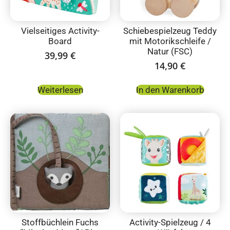
Vielseitiges Activity-
Schiebespielzeug Teddy
Board
mit Motorikschleife /
Natur (FSC)
39,99
€
14,90
€
Weiterlesen
In den Warenkorb
Stoffbüchlein Fuchs
Activity-Spielzeug / 4