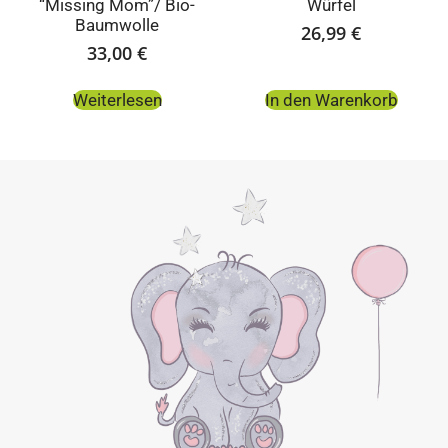
“Missing Mom”/ Bio-
Würfel
Baumwolle
26,99
€
33,00
€
Weiterlesen
In den Warenkorb