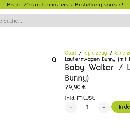
Bis zu 20% auf deine erste Bestellung sparen!
Start
Spielzeug
Spielz
/
/
Lauflernwagen Bunny (mit 
Baby Walker / L
Bunny)
79,90
€
inkl. MWSt.
In d
-
+