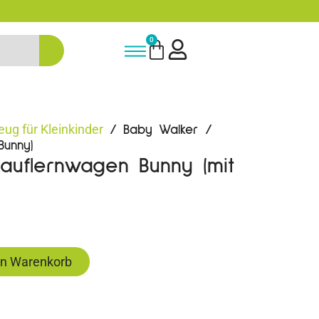
-15% Neukunden-Rabatt - NEUKUNDE
0
eug für Kleinkinder
/ Baby Walker /
Bunny)
auflernwagen Bunny (mit
en Warenkorb