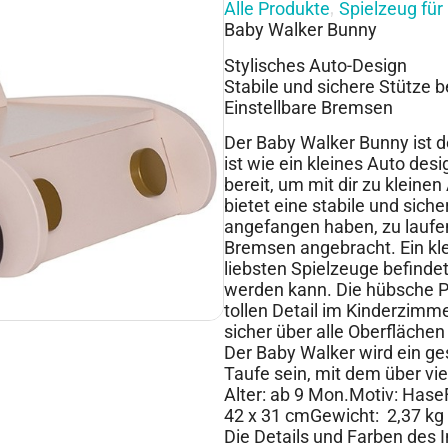
Alle Produkte
Spielzeug für
,
Baby Walker Bunny
Stylisches Auto-Design
Stabile und sichere Stütze 
Einstellbare Bremsen
Der Baby Walker Bunny ist de
ist wie ein kleines Auto desi
bereit, um mit dir zu klein
bietet eine stabile und siche
angefangen haben, zu laufen
Bremsen angebracht. Ein kle
liebsten Spielzeuge befind
werden kann. Die hübsche P
tollen Detail im Kinderzimm
sicher über alle Oberflächen
Der Baby Walker wird ein g
Taufe sein, mit dem über vi
Alter: ab 9 Mon.Motiv: Has
42 x 31 cmGewicht: 2,37 kg
Die Details und Farben des 