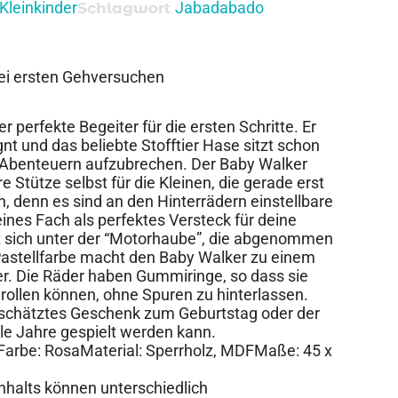
 Kleinkinder
Jabadabado
Schlagwort
bei ersten Gehversuchen
r perfekte Begeiter für die ersten Schritte. Er
gnt und das beliebte Stofftier Hase sitzt schon
en Abenteuern aufzubrechen. Der Baby Walker
re Stütze selbst für die Kleinen, die gerade erst
, denn es sind an den Hinterrädern einstellbare
ines Fach als perfektes Versteck für deine
et sich unter der “Motorhaube”, die abgenommen
astellfarbe macht den Baby Walker zu einem
er. Die Räder haben Gummiringe, so dass sie
 rollen können, ohne Spuren zu hinterlassen.
eschätztes Geschenk zum Geburtstag oder der
ele Jahre gespielt werden kann.
eFarbe: RosaMaterial: Sperrholz, MDFMaße: 45 x
Inhalts können unterschiedlich