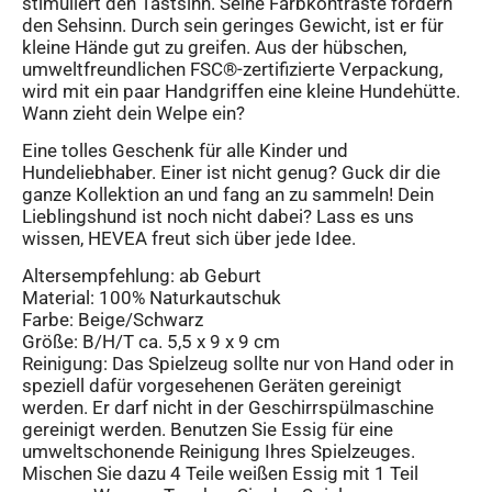
stimuliert den Tastsinn. Seine Farbkontraste fördern
den Sehsinn. Durch sein geringes Gewicht, ist er für
kleine Hände gut zu greifen. Aus der hübschen,
umweltfreundlichen FSC®-zertifizierte Verpackung,
wird mit ein paar Handgriffen eine kleine Hundehütte.
Wann zieht dein Welpe ein?
Eine tolles Geschenk für alle Kinder und
Hundeliebhaber. Einer ist nicht genug? Guck dir die
ganze Kollektion an und fang an zu sammeln! Dein
Lieblingshund ist noch nicht dabei? Lass es uns
wissen, HEVEA freut sich über jede Idee.
Altersempfehlung: ab Geburt
Material: 100% Naturkautschuk
Farbe: Beige/Schwarz
Größe: B/H/T ca. 5,5 x 9 x 9 cm
Reinigung: Das Spielzeug sollte nur von Hand oder in
speziell dafür vorgesehenen Geräten gereinigt
werden. Er darf nicht in der Geschirrspülmaschine
gereinigt werden. Benutzen Sie Essig für eine
umweltschonende Reinigung Ihres Spielzeuges.
Mischen Sie dazu 4 Teile weißen Essig mit 1 Teil