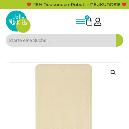
-15% Neukunden-Rabatt - NEUKUNDE15
0