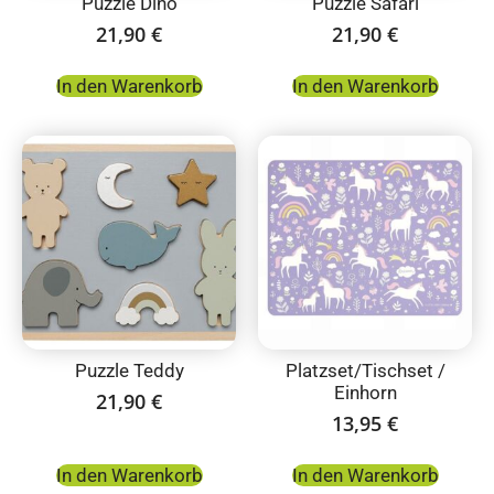
Puzzle Dino
Puzzle Safari
21,90
€
21,90
€
In den Warenkorb
In den Warenkorb
Puzzle Teddy
Platzset/Tischset /
Einhorn
21,90
€
13,95
€
In den Warenkorb
In den Warenkorb