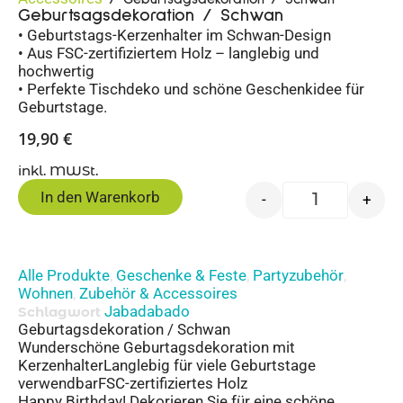
Geburtsagsdekoration / Schwan
• Geburtstags-Kerzenhalter im Schwan-Design
• Aus FSC-zertifiziertem Holz – langlebig und
hochwertig
• Perfekte Tischdeko und schöne Geschenkidee für
Geburtstage.
19,90
€
inkl. MWSt.
In den Warenkorb
-
+
Alle Produkte
Geschenke & Feste
Partyzubehör
,
,
,
Wohnen
Zubehör & Accessoires
,
Jabadabado
Schlagwort
Geburtagsdekoration / Schwan
Wunderschöne Geburtagsdekoration mit
KerzenhalterLanglebig für viele Geburtstage
verwendbarFSC-zertifiziertes Holz
Happy Birthday! Dekorieren Sie für eine schöne