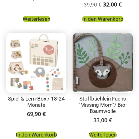
32,00
€
39,90
€
Weiterlesen
In den Warenkorb
Spiel & Lern-Box / 18-24
Stoffbüchlein Fuchs
Monate
“Missing Mom”/ Bio-
Baumwolle
69,90
€
33,00
€
In den Warenkorb
Weiterlesen