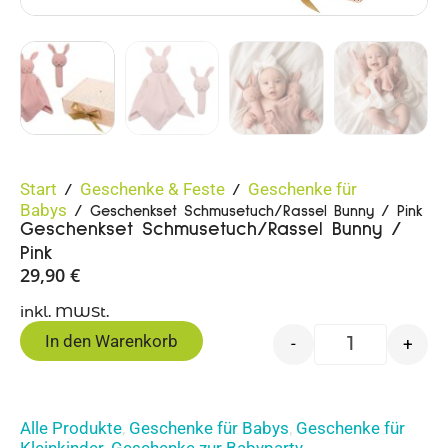
Start
Geschenke & Feste
Geschenke für
/
/
Babys
/ Geschenkset Schmusetuch/Rassel Bunny / Pink
Geschenkset Schmusetuch/Rassel Bunny /
Pink
29,90
€
inkl. MWSt.
In den Warenkorb
-
+
Alle Produkte
Geschenke für Babys
Geschenke für
,
,
Kleinkinder
Geschenke zur Babyparty