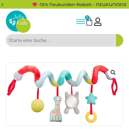
-15% Neukunden-Rabatt - NEUKUNDE15
0